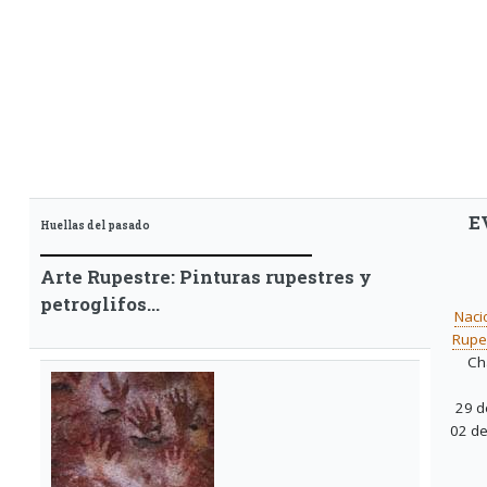
E
Huellas del pasado
Arte Rupestre: Pinturas rupestres y
petroglifos...
Naci
Rupes
Ch
29 d
02 d