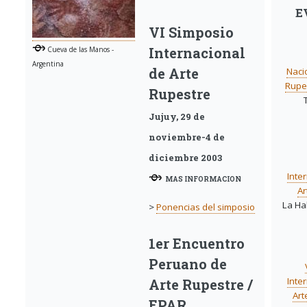
E
VI Simposio
Internacional
Cueva de las Manos -
Argentina
de Arte
Naci
Rupes
Rupestre
Jujuy, 29 de
noviembre-4 de
diciembre 2003
Inte
MAS INFORMACION
Ar
La Ha
>
Ponencias del simposio
1er Encuentro
Peruano de
Inte
Arte Rupestre /
Art
EPAR