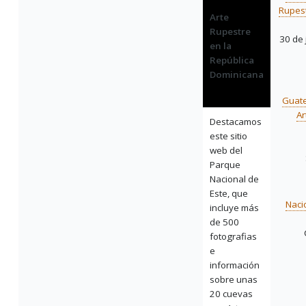
Rupest
Arte
Rupestre
30 de 
en la
República
Dominicana
Guate
Ar
Destacamos
este sitio
web del
Parque
Nacional de
Este, que
Naci
incluye más
de 500
fotografias
e
información
sobre unas
20 cuevas