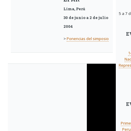
Lima, Perú
5 a 7 
30 de junio a 2 de julio
2004
E
>
Ponencias del simposio
1
Nac
Repres
E
Prime
Peru