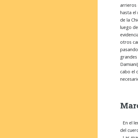
arrieros
hasta el
de la Ch
luego de
evidenci
otros ca
pasando 
grandes 
Damiani)
cabo el d
necesari
Marc
En el le
del cuer
Las marc