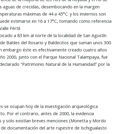
us aguas de crecidas, desembocando en la margen
mperaturas máximas de 44 a 45°C. y los inviernos son
puede estimarse en 16 a 17°C, tomando como referencia
lle Fértil.
icado a 83 km al norte de la localidad de San Agustín
es de Baldes del Rosario y Baldecitos que suman unos 300
, sin embargo éste es efectivamente creado cuatro años
año 2000, junto con el Parque Nacional Talampaya, fue
 declarado “Patrimonio Natural de la Humanidad” por la
s se ocupan hoy de la investigación arqueológica
o. Por el contrario, antes de 2000, la evidencia
os y solo existían breves menciones (Monetta y Mordo
 de documentación del arte rupestre de Ischigualasto