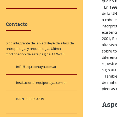
que no t
En 1999 
de la UN
a cabo e
Contacto
interpre
existenc
2001; Ro
Sitio integrante de la Red NAyA de sitios de
alta vis
antropología y arqueología. Ultima
sobre to
modificación de esta página
11/6/25
diferent
rupestre
info@equiponaya.com.ar
siglo XI
También 
de mater
Institucional equiponaya.com.ar
piedras 
ISSN
: 0329-0735
Aspe