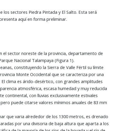
los sectores Piedra Pintada y El Salto. Esta será
presenta aquí en forma preliminar.
en el sector noreste de la provincia, departamento de
el Parque Nacional Talampaya (Figura 1).
nas, constituyendo la Sierra de Valle Fértil su límite
a Provincia Monte Occidental que se caracteriza por una
s. El clima es árido-desértico, con grandes amplitudes
ansparencia atmosférica, escasa humedad y muy reducida
continental, con lluvias exclusivamente estivales
n, pero puede citarse valores mínimos anuales de 83 mm
 mar que varia alrededor de los 1300 metros, es drenado
paradas por una divisoria de baja altura que aparta a los
áfica de la mayoría de los ríos de la hoyada y el río de