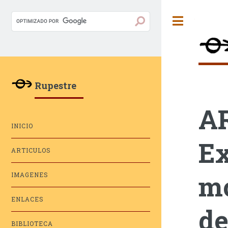
Toggle
Rupestre
A
INICIO
Ex
ARTICULOS
mo
IMAGENES
ENLACES
de
BIBLIOTECA