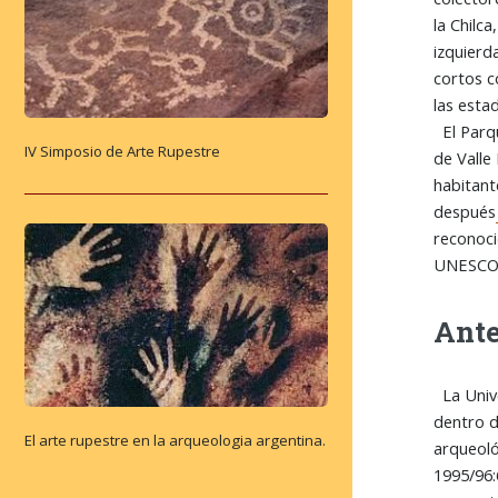
la Chilc
izquierd
cortos c
las esta
El Parqu
IV Simposio de Arte Rupestre
de Valle
habitant
después
reconoci
UNESC
Ante
La Unive
dentro d
El arte rupestre en la arqueologia argentina.
arqueoló
1995/96: