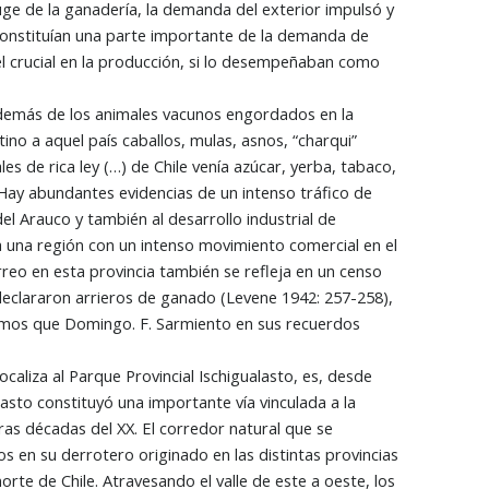
auge de la ganadería, la demanda del exterior impulsó y
 constituían una parte importante de la demanda de
el crucial en la producción, si lo desempeñaban como
Además de los animales vacunos engordados en la
ino a aquel país caballos, mulas, asnos, “charqui”
es de rica ley (…) de Chile venía azúcar, yerba, tabaco,
Hay abundantes evidencias de un intenso tráfico de
del Arauco y también al desarrollo industrial de
a una región con un intenso movimiento comercial en el
arreo en esta provincia también se refleja en un censo
 declararon arrieros de ganado (Levene 1942: 257-258),
amos que Domingo. F. Sarmiento en sus recuerdos
caliza al Parque Provincial Ischigualasto, es, desde
alasto constituyó una importante vía vinculada a la
ras décadas del XX. El corredor natural que se
s en su derrotero originado en las distintas provincias
orte de Chile. Atravesando el valle de este a oeste, los