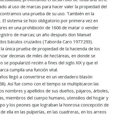
gado al uso de marcas para hacer valer la propiedad del
ncontramos una prueba de su uso. También en la
 El sistema se hizo obligatorio por primera vez en
ires en una prohibición de 1606 de matar o vender
registro de marcas; un año después don Manuel
 dos báculos cruzados (Taborda Caro 1977:293).
la única prueba de propiedad de la hacienda de los
anzar decenas de miles de hectáreas, en donde se
se popularizó recién a fines del siglo XIX y que el
ca cumplía una función vital.
años llegó a convertirse en un verdadero blasón
8). Así fue como con el tiempo se multiplicaron las
los nombres y apellidos de sus dueños, pájaros, árboles,
nas, miembros del cuerpo humano, utensilios del hogar y
po y los peones que lograban la honrosa concepción de
e ella en las pulperías, en las cuadreras, en los arreos