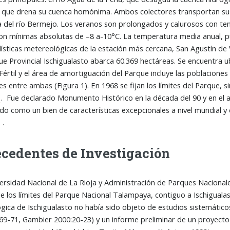
a, que drena su cuenca homónima. Ambos colectores transportan s
a del río Bermejo. Los veranos son prolongados y calurosos con te
on mínimas absolutas de –8 a-10°C. La temperatura media anual, 
dísticas metereológicas de la estación más cercana, San Agustín de Va
e Provincial Ischigualasto abarca 60.369 hectáreas. Se encuentra ub
 Fértil y el área de amortiguación del Parque incluye las poblacion
es entre ambas (Figura 1). En 1968 se fijan los límites del Parque
. Fue declarado Monumento Histórico en la década del 90 y en el 
do como un bien de características excepcionales a nivel mundial y
O
.
cedentes de Investigación
rsidad Nacional de La Rioja y Administración de Parques Nacionale
e los límites del Parque Nacional Talampaya, contiguo a Ischigualast
gica de Ischigualasto no había sido objeto de estudios sistemátic
69-71, Gambier 2000:20-23) y un informe preliminar de un proyecto