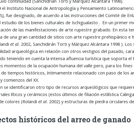
uvo continuidad (Sanchidrian Torti y Márquez Alcántara 1998).
el Instituto Nacional de Antropología y Pensamiento Latinoamerica
SJ, fue designado, de acuerdo a las instrucciones del Comité de En
l estudio de los bienes culturales de Ischigualasto
. En un primer mo
tación de las manifestaciones de arte rupestre grabado. En esta te
ia de una gran cantidad de sitios con arte rupestre prehispánico e h
landi
et al.
2002, Sanchidirán Torti y Márquez Alcántara 1998 ). Los 
ibilidad arqueológica en relación con otros vestigios del pasado, car
do teniendo en cuenta la intensa afluencia turística que soporta el 
es momentos de la ocupación humana del valle pero, para los fines 
 de tiempos históricos, íntimamente relacionado con paso de los ar
X y comienzos del XX.
se identificaron otro tipo de recursos arqueológicos que requiere
iales líticos y cerámicos (estos últimos de filiación estilística Cali
de colores (Rolandi
et al.
2002) y estructuras de piedra circulares 
ctos históricos del arreo de ganado