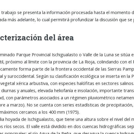
trabajo se presenta la información procesada hasta el momento de 
da más adelante, lo cual permitirá profundizar la discusión que se 
cterización del área
inado Parque Provincial Ischigualasto o Valle de la Luna se sitúa 
rtil, próximo al límite con la provincia de La Rioja, colindando con 
camente forma parte de la frontera occidental de las Sierras Pampea
al y suroccidental. Según su clasificación ecológica se inserta en l
 vegetal xérica arbustiva, con especies halófitas en sectores salino
 diurnas y anuales, elevada heliofanía e insolación, importante tr
d, con parámetros asociados a un régimen pluviométrico netamente 
re a marzo). No se cuenta con series estadísticas de precipitació
 máximos cercanos a los 400 mm (1975).
a hoyada de Ischigualasto, que tiene una altura sobre el nivel del
os ríos secos. El valle está dividido en dos cuencas hidrográficas se
es principales: el río Agua de la Peña, que desagua la cuenca hidrogr