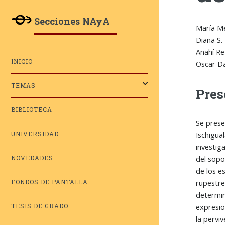
Secciones NAyA
María M
Diana S.
Anahí Re
INICIO
Oscar D
TEMAS
Pres
BIBLIOTECA
Se prese
Ischigua
UNIVERSIDAD
investig
del sopo
NOVEDADES
de los e
rupestre
FONDOS DE PANTALLA
determin
expresio
TESIS DE GRADO
la pervi