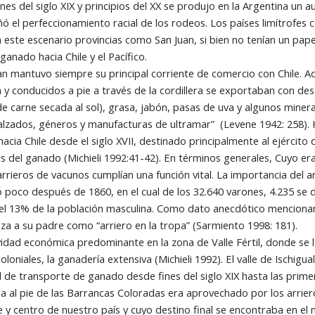
nes del siglo XIX y principios del XX se produjo en la Argentina un 
 el perfeccionamiento racial de los rodeos. Los países limítrofes
n este escenario provincias como San Juan, si bien no tenían un pap
ganado hacia Chile y el Pacífico.
n mantuvo siempre su principal corriente de comercio con Chile. 
a y conducidos a pie a través de la cordillera se exportaban con dest
de carne secada al sol), grasa, jabón, pasas de uva y algunos mineral
alzados, géneros y manufacturas de ultramar” (Levene 1942: 258). 
acia Chile desde el siglo XVII, destinado principalmente al ejército 
s del ganado (Michieli 1992:41-42). En términos generales, Cuyo er
 arrieros de vacunos cumplían una función vital. La importancia del 
o poco después de 1860, en el cual de los 32.640 varones, 4.235 se
 el 13% de la población masculina. Como dato anecdótico mencion
iza a su padre como “arriero en la tropa” (Sarmiento 1998: 181).
idad económica predominante en la zona de Valle Fértil, donde se lo
oloniales, la ganadería extensiva (Michieli 1992). El valle de Ischigu
d de transporte de ganado desde fines del siglo XIX hasta las prime
a al pie de las Barrancas Coloradas era aprovechado por los arriero
e y centro de nuestro país y cuyo destino final se encontraba en el n