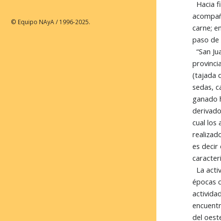
Hacia fi
acompañó
© Equipo NAyA / 1996-2025.
carne; e
paso de 
“San Jua
provinci
(tajada 
sedas, c
ganado h
derivado
cual los
realizad
es decir
caracter
La activ
épocas c
activida
encuentr
del oest