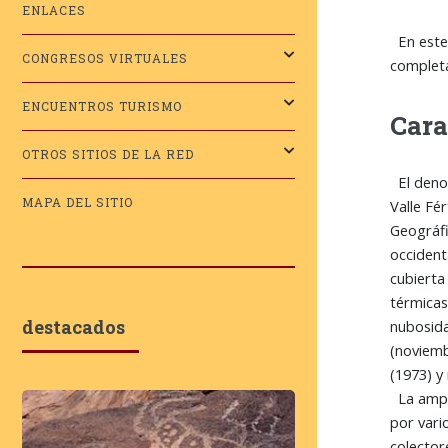
ENLACES
En este 
CONGRESOS VIRTUALES
completa
ENCUENTROS TURISMO
Cara
OTROS SITIOS DE LA RED
El denom
MAPA DEL SITIO
Valle Fé
Geográfi
occident
cubierta
térmicas
destacados
nubosida
(noviemb
(1973) y
La ampli
por vari
colector