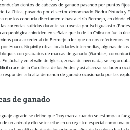
 conducían cientos de cabezas de ganado pasando por puntos fijos,
 río La Chilca, pasando por el sector denominado Piedra Pintada y 
ica que los conducía directamente hasta el río Bermejo, en dónde 
 las carencias sufridas durante su travesía por Ischigualasto (Podest
a arqueológica coinciden en señalar que la de La Chilca no fue la úni
minos para acceder al río Bermejo a los que no nos referiremos en e
por Huaco, Niquivil y otras localidades intermedias, algunas de la
bloques con grabados de marcas de ganado (Gambier, comunicación
. En Jáchal y en el valle de Iglesia, zonas de invernada, se engorda
ifícil cruce de la Cordillera de los Andes y así alcanzar su ladera oc
o responder a la alta demanda de ganado ocasionada por las explot
as de ganado
nguaje agrario se define que “hay marca cuando se estampa a fuego 
o de un animal y ello se inscribe en un registro especial como una 
as se han utilizado desde los primeros años de la colonia hasta la