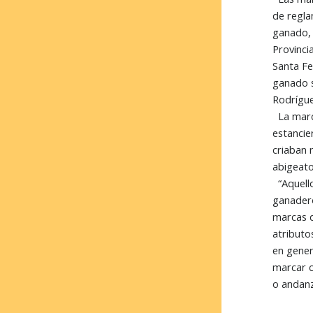
de regla
ganado, 
Provinci
Santa Fe
ganado s
Rodrígue
La marca
estancie
criaban 
abigeato
“Aquello
ganadero
marcas d
atributo
en gener
marcar c
o andanz