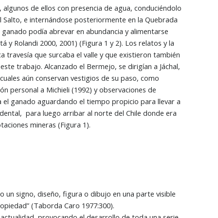
 algunos de ellos con presencia de agua, conduciéndolo
El Salto, e internándose posteriormente en la Quebrada
el ganado podía abrevar en abundancia y alimentarse
á y Rolandi 2000, 2001) (Figura 1 y 2). Los relatos y la
ca travesía que surcaba el valle y que existieron también
ste trabajo. Alcanzado el Bermejo, se dirigían a Jáchal,
s cuales aún conservan vestigios de su paso, como
 personal a Michieli (1992) y observaciones de
ba el ganado aguardando el tiempo propicio para llevar a
cidental, para luego arribar al norte del Chile donde era
aciones mineras (Figura 1).
un signo, diseño, figura o dibujo en una parte visible
propiedad” (Taborda Caro 1977:300).
 actualidad, provocando el desarrollo de toda una serie