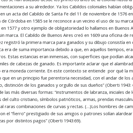
mentaciones a su alrededor. Ya los Cabildos coloniales habían obli
en un acta del Cabildo de Santa Fe del 11 de noviembre de 1576 e
a de Córdoba en 1585 se le reconoce a un vecino el uso de su marca.
 en 1577 y otro ejemplo de obligatoriedad lo hallamos en Buenos A
in marca. El Cabildo de Buenos Aires creó en 1609 una oficina de 
z registró la primera marca para ganados y su dibujo consistía en
 era de suma importancia debido a que, en aquellos tiempos, era 
ros. Estas estancias eran inmensas, con superficies que podían alc
miles de cabezas de ganado. Es importante aclarar que el alambrado 
 era moneda corriente. En este contexto se entiende por qué la mar
 que en un principio fue perentoria necesidad, con el andar de los 
, distinción de los ganados y orgullo de sus dueños” (Oberti 1943: 6
e las más diversas formas: “instrumentos de labranza, iniciales de 
s del culto cristiano, símbolos patrióticos, armas, prendas masculi
al raras combinaciones de curvas y rectas. (…)Los hombres de cam
on el “fierro” prestigiado de sus amigos o patrones solían alardear d
as por distintos pagos” (Oberti 1943:69).