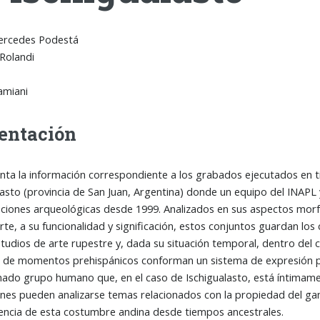
ercedes Podestá
 Rolandi
amiani
entación
nta la información correspondiente a los grabados ejecutados en t
lasto (provincia de San Juan, Argentina) donde un equipo del INAPL 
aciones arqueológicas desde 1999. Analizados en sus aspectos morfo
rte, a su funcionalidad y significación, estos conjuntos guardan l
studios de arte rupestre y, dada su situación temporal, dentro del c
 de momentos prehispánicos conforman un sistema de expresión pl
ado grupo humano que, en el caso de Ischigualasto, está íntimamen
nes pueden analizarse temas relacionados con la propiedad del gana
vencia de esta costumbre andina desde tiempos ancestrales.